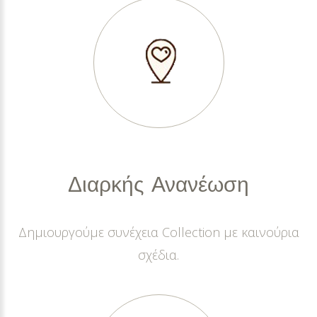
Διαρκής
Ανανέωση
Δημιουργούμε συνέχεια Collection με καινούρια
σχέδια.